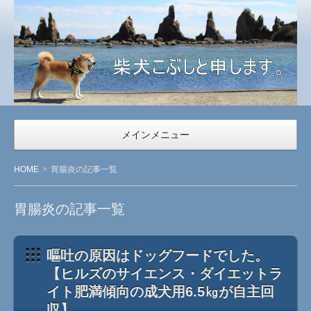
柴
犬
こ
ぶ
し
と
メインメニュー
申
し
HOME
胃腸炎の記事一覧
ま
す
胃腸炎の記事一覧
嘔吐の原因はドッグフードでした。
【ヒルズのサイエンス・ダイエットラ
イト肥満傾向の成犬用6.5㎏が自主回
収】