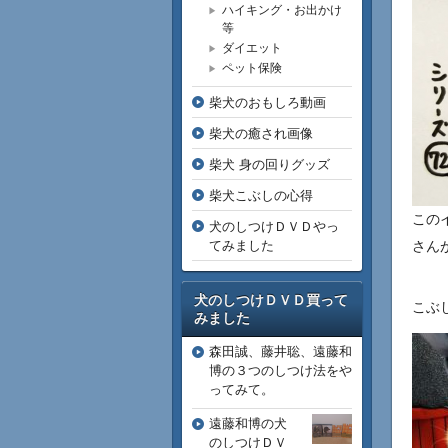
ハイキング・お出かけ
等
ダイエット
ペット保険
柴犬のおもしろ動画
柴犬の癒され画像
柴犬 身の回りグッズ
柴犬こぶしの心得
このイ
犬のしつけＤＶＤやっ
てみました
さん
犬のしつけＤＶＤ買って
こぶ
みました
森田誠、藤井聡、遠藤和
博の３つのしつけ法をや
ってみて。
遠藤和博の犬
のしつけＤＶ