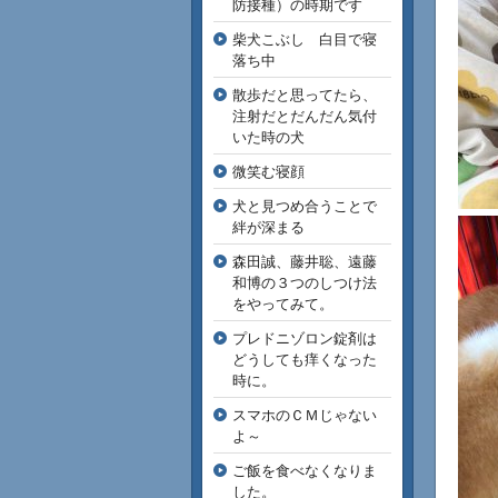
防接種）の時期です
柴犬こぶし 白目で寝
落ち中
散歩だと思ってたら、
注射だとだんだん気付
いた時の犬
微笑む寝顔
犬と見つめ合うことで
絆が深まる
森田誠、藤井聡、遠藤
和博の３つのしつけ法
をやってみて。
プレドニゾロン錠剤は
どうしても痒くなった
時に。
スマホのＣＭじゃない
よ～
ご飯を食べなくなりま
した。