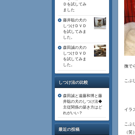
Ｄを試してみ
ました
藤井聡の犬の
しつけＤＶＤ
を試してみま
した。
森田誠の犬の
しつけＤＶＤ
を試してみま
した。
撫で
こぶ
しつけ法の比較
森田誠と遠藤和博と藤
井聡の犬のしつけ法◆
主従関係の築き方はど
イラ
れがいい？
こぶ
最近の投稿
（笑