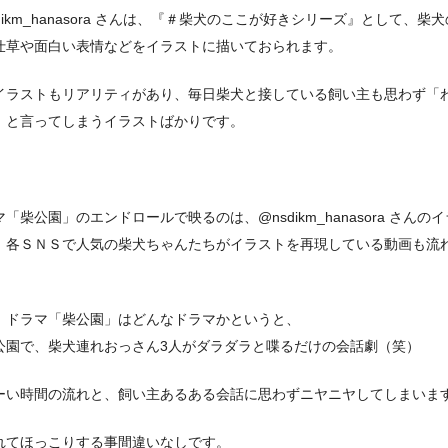
dikm_hanasora さんは、『＃柴犬のここが好きシリーズ』として、柴
仕草や面白い表情などをイラストに描いておられます。
イラストもリアリティがあり、毎日柴犬と接している飼い主も思わず「
」と言ってしまうイラストばかりです。
「柴公園」のエンドロールで映るのは、@nsdikm_hanasora さんの
、各ＳＮＳで人気の柴犬ちゃんたちがイラストを再現している動画も流
。
、ドラマ「柴公園」はどんなドラマかというと、
公園で、柴犬連れおっさん3人がダラダラと喋るだけの会話劇（笑）
ーい時間の流れと、飼い主あるある会話に思わずニヤニヤしてしまいま
れてほっこりする事間違いなしです。