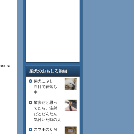
ora
柴犬のおもしろ動画
柴犬こぶし
白目で寝落ち
中
散歩だと思っ
てたら、注射
だとだんだん
気付いた時の犬
スマホのＣＭ