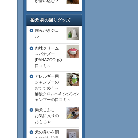
が食い込む？
柴犬 身の回りグッズ
歯みがきジェ
ル
肉球クリーム
～パナズー
(PANAZOO )の
口コミ～
アレルギー用
シャンプーの
おすすめ！～
酢酸クロルヘキシジンシ
ャンプーの口コミ～
柴犬こぶし
お気に入りの
おもちゃ
犬の臭いを消
すために脱臭