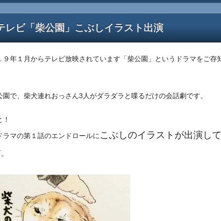
テレビ「柴公園」こぶしイラスト出演
１９年１月からテレビ放映されています「柴公園」というドラマをご存
公園で、柴犬連れおっさん3人がダラダラと喋るだけの会話劇です。
と！
こぶしのイラストが出演し
ドラマの第１話のエンドロールに
す
。