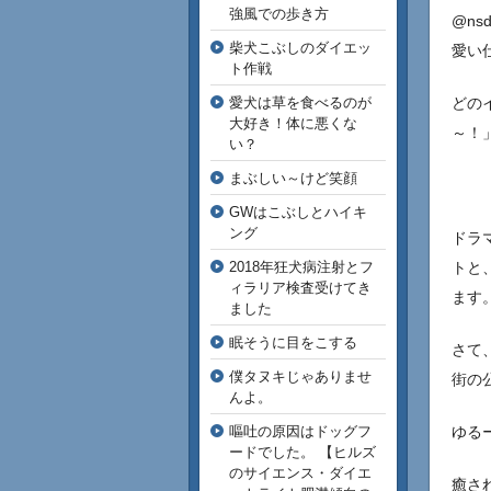
強風での歩き方
@ns
柴犬こぶしのダイエッ
愛い
ト作戦
愛犬は草を食べるのが
どの
大好き！体に悪くな
～！
い？
まぶしい～けど笑顔
GWはこぶしとハイキ
ング
ドラマ
2018年狂犬病注射とフ
トと
ィラリア検査受けてき
ます
ました
眠そうに目をこする
さて
僕タヌキじゃありませ
街の
んよ。
嘔吐の原因はドッグフ
ゆる
ードでした。 【ヒルズ
のサイエンス・ダイエ
癒さ