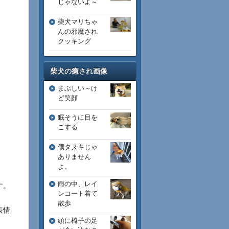
じゃないよ～
柴犬マリちゃ
んの邪魔され
クッキング
柴犬の癒され画像
まぶしい～け
ど笑顔
眠そうに目を
こする
僕タヌキじゃ
ありません
よ。
雨の中、レイ
す。
ンコート着て
散歩
表情
頭に椅子の足