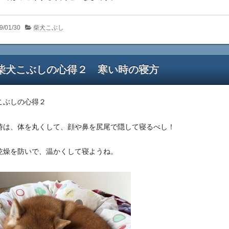
9/01/30
柴犬こぶし
柴犬こぶしの心得２ 寒い時の寝方
こぶしの心得２
時は、体を丸くして、顔や鼻を尻尾で隠して寝るべし！
乾燥を防いで、温かくして寝ようね。