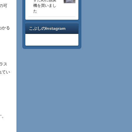
犬の可
機を買いまし
た
わかる
こぶしのInstagram
イラス
れてい
す。