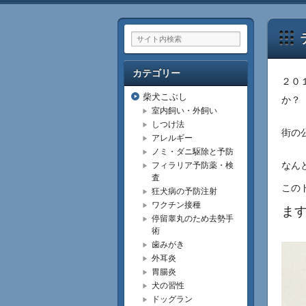
カテゴリー
２０
柴犬こぶし
か？
室内飼い・外飼い
しつけ法
街の
アレルギー
ノミ・ダニ駆除と予防
なん
フィラリア予防薬・検
査
この
狂犬病の予防注射
ワクチン接種
ま
停留睾丸のため去勢手
術
歯みがき
外耳炎
胃腸炎
犬の習性
ドッグラン