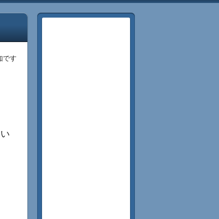
知です
てい