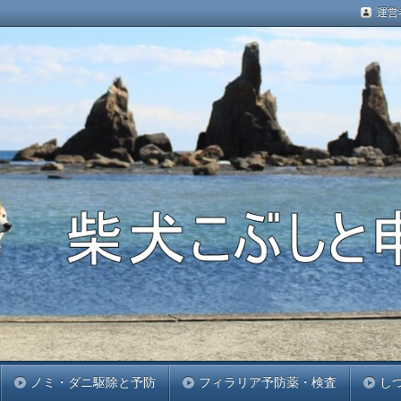
運営
柴犬のためのブログです。楽しいエピソードから苦労話、お
います(*^^)v
す
ノミ・ダニ駆除と予防
フィラリア予防薬・検査
し