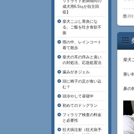
ットライト肥満傾向の
成犬用6.5㎏が自主回
収】
201
柴犬こぶし胃炎にな
る。ご飯を吐き食欲不
振
雨の中、レインコート
着て散歩
柴犬の耳の痒みと臭い
柴犬
の対処法、応急処置法
歯みがきジェル
寒い
頭に椅子の足が食い込
む？
鼻の
頭冷やして昼寝中
初めてのドッグラン
フィラリア検査の料金
と必要性
狂犬病注射（狂犬病予