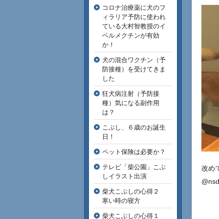
コロナ治療薬に犬のフ
ィラリア予防に使われ
ている大村智教授のイ
ベルメクチンが有効
か！
犬の混合ワクチン（予
防接種）を受けてきま
した
狂犬病注射（予防接
種）気になる副作用
は？
こぶし、６歳のお誕生
日！
ペット保険は必要か？
テレビ「柴公園」こぶ
改め
しイラスト出演
@ns
柴犬こぶしの心得２
寒い時の寝方
柴犬こぶしの心得１